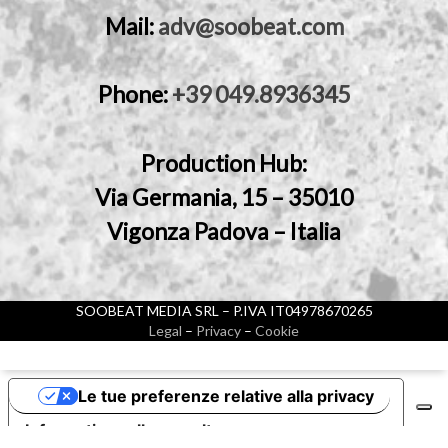
Mail:
adv@soobeat.com
Phone:
+39 049.8936345
Production Hub:
Via Germania, 15 – 35010
Vigonza Padova – Italia
SOOBEAT MEDIA SRL – P.IVA IT04978670265
Legal
–
Privacy
–
Cookie
Le tue preferenze relative alla privacy
Informativa sulla raccolta